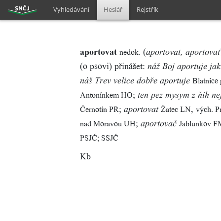
Vyhledávání
Heslář
Rejstřík
aportovat
(
nedok.
aportovat, aportovať
(o psovi) přinášet:
náž Boj aportuje jak 
Blatnice
náš Trev velice dobře aportuje
;
Antonínkem HO
ten pez mysym z ňih ne
;
,
Černotín PR
Žatec LN
vých. P
aportovat
;
nad Moravou UH
Jablunkov F
aportovač
PSJČ; SSJČ
Kb