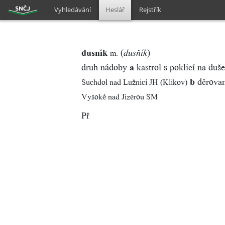
Vyhledávání
Heslář
Rejstřík
dusník
(
)
m.
dusňík
druh nádoby
a
kastrol s poklicí na du
b
děrovan
Suchdol nad Lužnicí JH (Klikov)
Vysoké nad Jizerou SM
Př