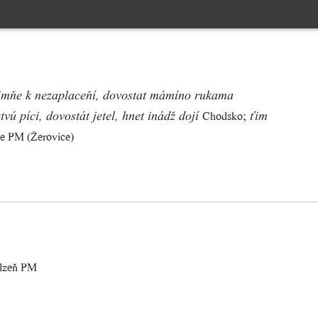
 zimňe k nezaplaceňí, dovostat mámíno rukama
;
Chodsko
tvú píci, dovostát jetel, hnet inádž dojí
ťim
ce PM (Žerovice)
lzeň PM