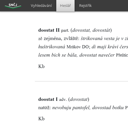
Vyhledávání
Heslář
Rejstřík
doostat II
(
)
part.
dovostat, dovostát
zejména, zvláště:
zč
štrikovaná vesta je v
;
Mrákov DO
huštrikovaná
di maji krávi čers
Přešti
lesem bich se bála, dovostat navečer
Kb
doostat I
(
)
adv.
dovostat
natož:
P
nevobuju pantofel, dovostad botku
Kb