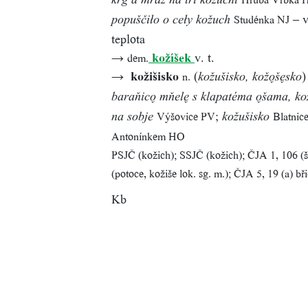
krg a mráz na tri kožuchi
– v
Studénka NJ
popuščiło o ceły kožuch
teplota
→
kožíšek
v. t.
dem.
→
kožišisko
(
)
n.
kožušisko, kožo̬še̬sko
baraňico̬ mňele̬ s klapatéma o̬šama, ko
;
Výšovice PV
Blatnic
na sobje
kožušisko
Antonínkem HO
PSJČ (kožich); SSJČ (kožich); ČJA 1, 106 (š
(potoce, kožiše lok. sg. m.); ČJA 5, 19 (a) bři
Kb