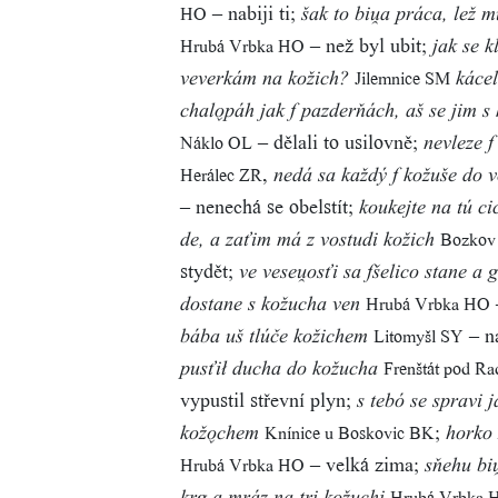
– nabiji ti;
HO
šak to biu̯a práca, lež 
– než byl ubit;
Hrubá Vrbka HO
jak se k
Jilemnice SM
veverkám na kožich?
kácele
chalo̬páh jak f pazderňách, aš se jim s
– dělali to usilovně;
Náklo OL
nevleze f
,
Herálec ZR
nedá sa každý f kožuše do 
– nenechá se obelstít;
koukejte na tú c
Bozkov
de, a zaťim má z vostudi kožich
stydět;
ve veseu̯osťi sa fšelico stane a 
Hrubá Vrbka HO
dostane s kožucha ven
– na
Litomyšl SY
bába uš tlúče kožichem
Frenštát pod R
pusťił ducha do kožucha
vypustil střevní plyn;
s tebó se spravi 
;
Knínice u Boskovic BK
kožo̬chem
horko 
– velká zima;
Hrubá Vrbka HO
sňehu bi
Hrubá Vrbka 