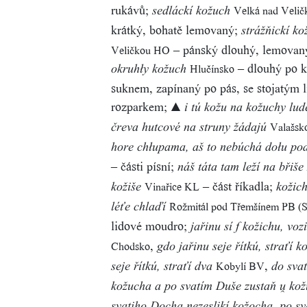
rukávů;
Velká nad Veli
sedláckí kožuch
krátký, bohatě lemovaný;
strážňickí ko
– pánský dlouhý, lemovaný
Veličkou HO
– dlouhý po k
Hlučínsko
okruhły kožuch
suknem, zapínaný po pás, se stojatým
rozparkem;
▲ i tú kožu na kožuchy lud
Valašsk
čreva hutcové na struny žádajú
hore chłupama, aš to nebúchá dołu p
– části písní;
náš táta tam leží na břiše 
– část říkadla;
Vinařice KL
kožiše
kožich
Rožmitál pod Třemšínem PB (S
léťe chlaďí
lidové moudro;
jařinu sí f kožichu, vozi
,
Chodsko
gdo jařinu seje řítkú, straťí 
,
Kobylí BV
seje řítkú, straťí dva
do sva
kožucha a po svatím Duše zustaň u̯ kož