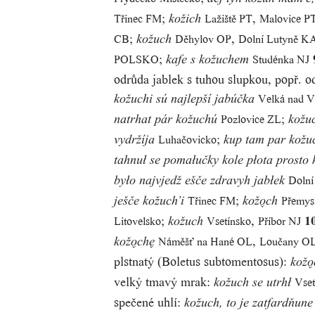
;
,
Třinec FM
Lažiště PT
Malovice PT
kožich
;
,
CB
Děhylov OP
Dolní Lutyně K
kožuch
;
POLSKO
Studénka NJ
kafe s kožuchem
odrůda jablek s tuhou slupkou, popř. o
Velká nad 
kožuchi sú najlepší jabúčka
;
Pozlovice ZL
natrhat pár kožuchú
kožu
;
Luhačovicko
vydržíja
kup tam par kožu
tahnuł se pomałučky kole płota prosto
Dolní
było najvjedž ešče zdravyh jabłek
;
Třinec FM
Přemys
ješče kožuch’i
kožo̬ch
;
,
1
Litovelsko
Vsetínsko
Příbor NJ
kožuch
,
Náměšť na Hané OL
Loučany O
kožo̬che̬
plstnatý (Boletus subtomentosus):
kožo
velký tmavý mrak:
Vse
kožuch se utrhł
spečené uhlí:
kožuch, to je zatfardňune