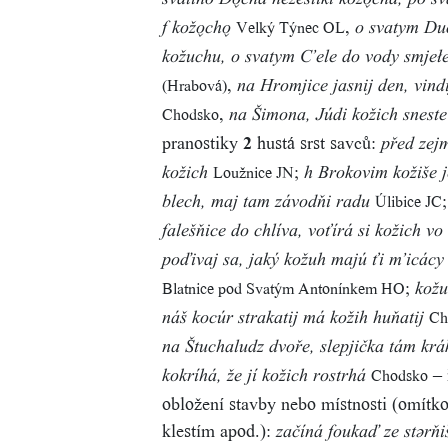
svatiho Do̬cha nezeslikí kožo̬cha, po sv
,
Velký Týnec OL
f kožo̬cho̬
o svatym Du
kožuchu, o svatym C’ele do vody smjeł
,
(Hrabová)
na Hromjice jasnij den, vind
,
Chodsko
na Šimona, Júdi kožich sneste
pranostiky
2
hustá srst savců:
před zej
;
Loužnice JN
kožich
h Brokovim kožiše j
Úlibice JC
blech, maj tam závodňi radu
falešňice do chlíva, voťírá si kožich vo
poďivaj sa, jaký kožuh majú ťi m’icácy
;
Blatnice pod Svatým Antonínkem HO
kož
Ch
náš kocúr strakatij má kožih huňatij
na Štuchaludz dvoře, slepjička tám krá
– 
Chodsko
kokríhá, že jí kožich rostrhá
obložení stavby nebo místnosti (omítko
klestím apod.):
začíná foukaď ze stərňi