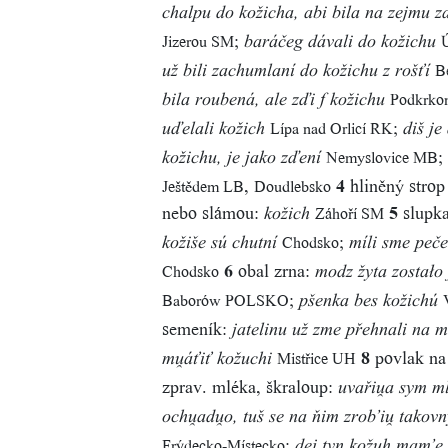
chalpu do kožicha, abi bila na zejmu z
;
Jizerou SM
Ú
baráčeg dávali do kožichu
B
už bili zachumlaní do kožichu z rošťí
Podkrko
bila roubená, ale zďi f kožichu
;
Lípa nad Orlicí RK
uďelali kožich
diš je
;
Nemyslovice MB
kožichu, je jako zďení
,
4
hliněný strop
Ještědem LB
Doudlebsko
nebo slámou:
5
slupk
Záhoří SM
kožich
;
Chodsko
kožiše sú chutní
míli sme peče
6
obal zrna:
Chodsko
modz žyta zostało
;
Baborów POLSKO
pšenka bes kožichú
semeník:
jatelinu už zme přehnali na 
8
povlak na 
Mistřice UH
mu̯áťiť kožuchi
zprav. mléka, škraloup:
uvařiu̯a sym ml
ochu̯adu̯o, tuš se na ňim zrob’iu̯ takov
;
Frýdecko-Místecko
dej tyn kožuh mam’e