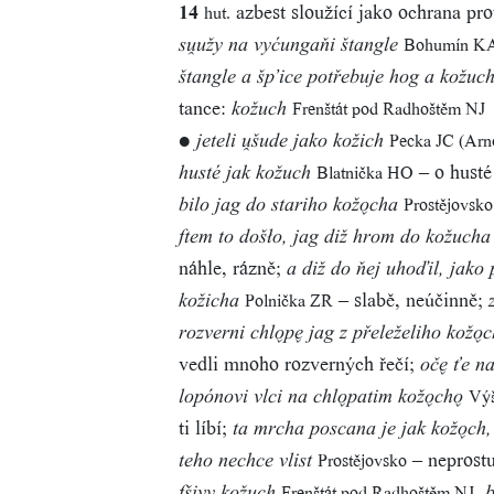
14
azbest sloužící jako ochrana pro
hut.
Bohumín K
su̯užy na vyćungaňi štangle
štangle a šp’ice potřebuje hog a kožuc
tance:
Frenštát pod Radhoštěm NJ
kožuch
●
Pecka JC (Arn
jeteli u̯šude jako kožich
– o husté
Blatnička HO
husté jak kožuch
Prostějovsko
bilo jag do stariho kožo̬cha
ftem to došło, jag diž hrom do kožucha
náhle, rázně;
a diž do ňej uhoďil, jako 
– slabě, neúčinně;
Polnička ZR
kožicha
rozverni chlo̬pe̬ jag z přeleželiho kožo̬
vedli mnoho rozverných řečí;
oče̬ ťe n
Vý
lopónovi vlci na chlo̬patim kožo̬cho̬
ti líbí;
ta mrcha poscana je jak kožo̬ch,
– neprost
Prostějovsko
teho nechce vlist
,
Frenštát pod Radhoštěm NJ