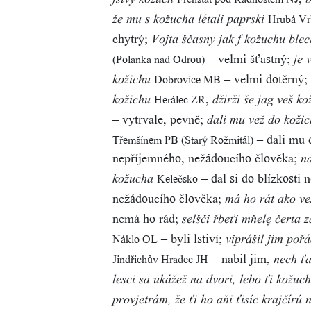
fšivy kožuch
b
Hrubá V
že mu s kožucha létali paprski
chytrý;
Vojta ščasny jak f kožuchu ble
– velmi šťastný;
(Polanka nad Odrou)
je 
– velmi dotěrný;
Dobrovice MB
kožichu
,
Herálec ZR
kožichu
džirži še jag veš k
– vytrvale, pevně;
dali mu vež do koži
– dali mu d
Třemšínem PB (Starý Rožmitál)
nepříjemného, nežádoucího člověka;
na
– dal si do blízkosti 
Kelečsko
kožucha
nežádoucího člověka;
má ho rát ako veš
nemá ho rád;
selšči řbeťi mňele̬ čerta z
– byli lstiví;
Náklo OL
viprášil jim poř
– nabil jim,
Jindřichův Hradec JH
nech ťa
lesci sa ukážež na dvori, lebo ťi kožuch
provjetrám, že ťi ho aňi ťisíc krajčírú 