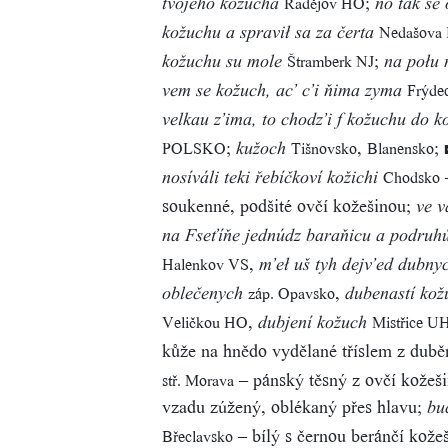
;
Radějov HO
tvojého kožucha
no tak se 
Nedašova 
kožuchu a spravił sa za čerta
;
Štramberk NJ
kožuchu su mole
na połu 
Frýde
vem se kožuch, ac’ c’i ňima zyma
velkau z’ima, to chodz’i f kožuchu do ko
;
,
;
POLSKO
Tišnovsko
Blanensko
kužoch
Chodsko
nosíváli teki řebíčkoví kožichi
soukenné, podšité ovčí kožešinou;
ve v
na Fseťíňe jednúdz baraňicu a podruh
,
Halenkov VS
m’eł uš tyh dejv’ed dubny
,
záp. Opavsko
oblečenych
dubenastí kož
,
Veličkou HO
Mistřice U
dubjení kožuch
kůže na hnědo vydělané tříslem z dub
– pánský těsný z ovčí kožeši
stř. Morava
vzadu zúžený, oblékaný přes hlavu;
bu
– bílý s černou beránčí kože
Břeclavsko