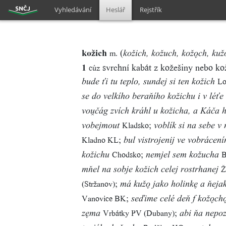
Vyhledávání
Heslář
Rejstřík
kožich
(
m.
kožich, kožuch, kožo̬ch, ku
1
svrchní kabát z kožešiny nebo ko
cúz
Lo
bude ťi tu teplo, sundej si ten kožich
se do velkího beraňího kožichu i v léťe
vou̯čág zvích kráhl u kožicha, a Káča
;
Kladsko
vobejmout
voblík si na sebe v 
;
Kladno KL
bul vistrojenij ve vobrácen
;
Chodsko
B
kožichu
nemjel sem kožucha
Ž
mňel na sobje kožich celej rostrhanej
;
(Stržanov)
má kužo̬ jako holinke̬ a ňejak
;
Vanovice BK
seďime celé deň f kožo̬cho
;
Vrbátky PV (Dubany)
ze̬ma
abi ňa nepoz