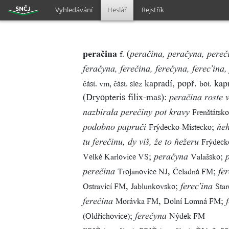
Vyhledávání
Heslář
Rejstřík
peračina
(
f.
peračina, peračyna, pereč
feračyna, ferečina, ferečyna, ferec’ina,
kapradí, popř.
kap
část. vm, část. slez
bot.
(Dryopteris filix-mas):
peračina roste 
Frenštátsko
nazbirała perečiny pot kravy
;
Frýdecko-Místecko
podobno papruči
ňeh
Frýdeck
tu ferečinu, dy viš, že to ňežeru
;
;
Velké Karlovice VS
Valašsko
peračyna
,
;
Trojanovice NJ
Čeladná FM
perečina
fe
,
;
Ostravicí FM
Jablunkovsko
Sta
ferec’ina
,
;
Morávka FM
Dolní Lomná FM
ferečina
;
(Oldřichovice)
Nýdek FM
ferečyna