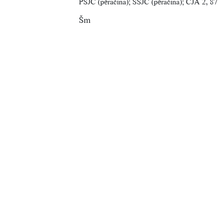
PSJČ (peračina); SSJČ (peračina); ČJA 2, 87
Šm