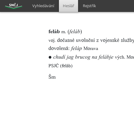
Vyhledávání
Heslář
Rejstřík
feláb
(
)
m.
feláb
dočasné uvolnění z vojenské služby
voj.
dovolená:
Morava
feláp
●
vých. Mo
chudí jag brucog na felábje
PSJČ (feláb)
Šm