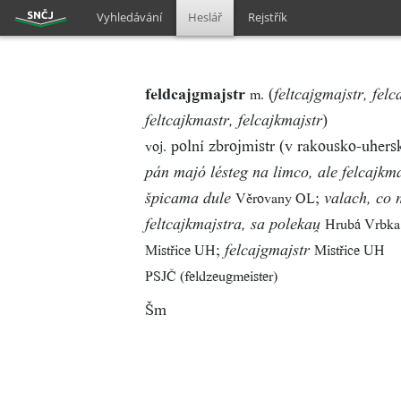
Vyhledávání
Heslář
Rejstřík
feldcajgmajstr
(
m.
feltcajgmajstr, felc
)
feltcajkmastr, felcajkmajstr
polní zbrojmistr (v rakousko-uher
voj.
pán majó lésteg na limco, ale felcajkm
;
Věrovany OL
špicama dule
valach, co 
Hrubá Vrbk
feltcajkmajstra, sa polekau̯
;
Mistřice UH
Mistřice UH
felcajgmajstr
PSJČ (feldzeugmeister)
Šm