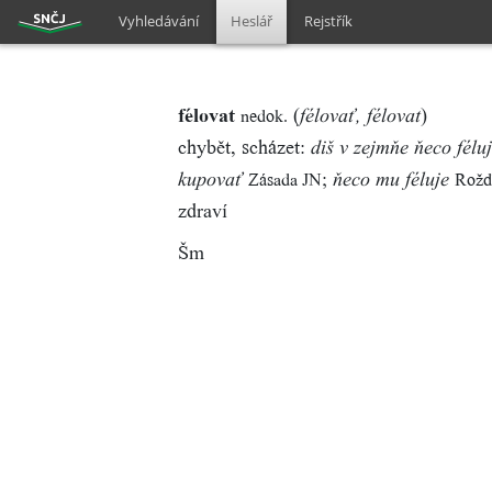
Vyhledávání
Heslář
Rejstřík
félovat
(
)
nedok.
félovať, félovat
chybět, scházet:
diš v zejmňe ňeco féluj
;
Zásada JN
Rožď
kupovať
ňeco mu féluje
zdraví
Šm