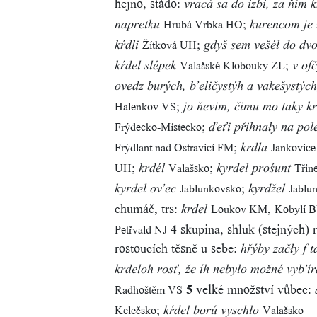
hejno, stádo:
vracá sa do izbi, za ňím 
;
Hrubá Vrbka HO
napretku
kurencom je 
;
Žítková UH
kŕdli
gdyš sem vešéł do dvo
;
Valašské Klobouky ZL
kŕdel slépek
v ofč
ovedz burých, b’eličystýh a vakešystýc
;
Halenkov VS
jo ňevim, čimu mo taky kr
;
Frýdecko-Místecko
ďeťi přihnały na pol
;
Frýdlant nad Ostravicí FM
Jankovic
krdla
;
;
UH
Valašsko
Třin
krdél
kyrdel prośunt
;
Jablunkovsko
Jablu
kyrdel ov’ec
kyrdžel
chumáč, trs:
,
Loukov KM
Kobylí 
krdel
4
skupina, shluk (stejných) 
Petřvald NJ
rostoucích těsně u sebe:
hřýby začły f 
krdeloh rosť, že íh nebyło možné vyb’ír
5
velké množství vůbec:
Radhoštěm VS
;
Kelečsko
Valašsko
kŕdel ború vyschło