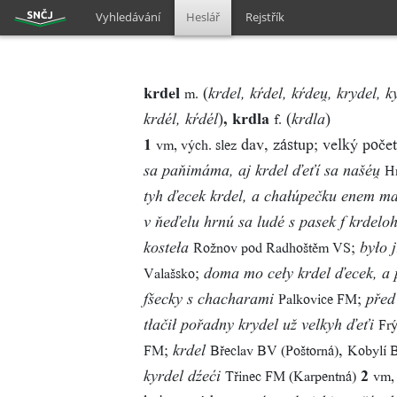
Vyhledávání
Heslář
Rejstřík
krdel
(
m.
krdel, kŕdel, kŕdeu̯, krydel, k
)
, krdla
(
)
f.
krdél, kŕdél
krdla
1
dav, zástup; velký poče
vm, vých. slez
H
sa paňimáma, aj krdel ďeťí sa našéu̯
tyh ďecek krdel, a chałúpečku enem m
v ňeďelu hrnú sa ludé s pasek f krdelo
;
Rožnov pod Radhoštěm VS
kosteła
było 
;
Valašsko
doma mo ceły krdel ďecek, a 
;
Palkovice FM
fšecky s chacharami
před
Frý
tłačił pořadny krydel už velkyh ďeťi
;
,
FM
Břeclav BV (Poštorná)
Kobylí 
krdel
2
Třinec FM (Karpentná)
vm, 
kyrdel dźeći