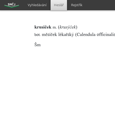
Vyhledávání
Heslář
Rejstřík
krusíček
(
)
m.
krusýček
měsíček lékařský (Calendula officinali
bot.
Šm