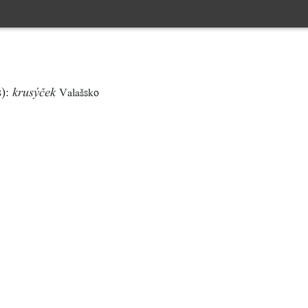
s):
Valašsko
krusýček