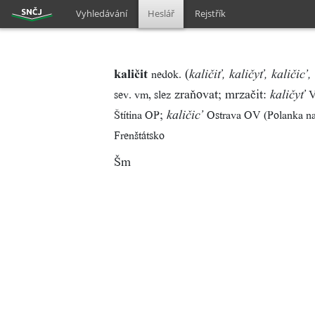
Vyhledávání
Heslář
Rejstřík
kaličit
(
nedok.
kaličiť, kaličyť, kaličic’,
zraňovat; mrzačit:
sev. vm, slez
V
kaličyť
;
Štítina OP
Ostrava OV (Polanka n
kaličic’
Frenštátsko
Šm