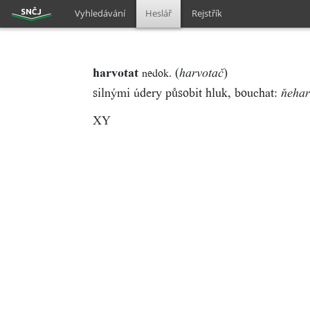
Vyhledávání
Heslář
Rejstřík
harvotat
(
)
nedok.
harvotač
silnými údery působit hluk, bouchat:
ňehar
XY