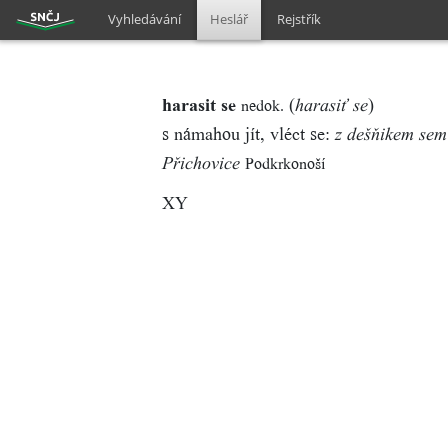
Vyhledávání
Heslář
Rejstřík
harasit se
(
)
nedok.
harasiť se
s námahou jít, vléct se:
z dešňikem sem
Podkrkonoší
Přichovice
XY