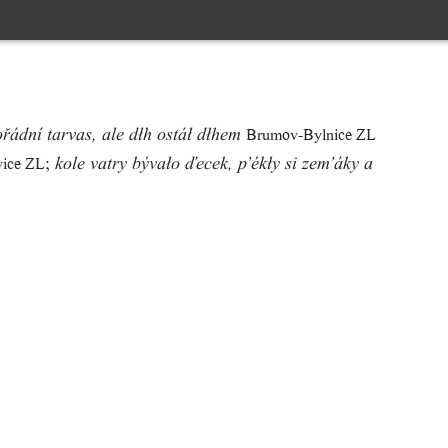
Brumov-Bylnice ZL
ořádní tarvas, ale dłh ostáł dłhem
;
vice ZL
kole vatry bývało ďecek, p’ékły si zem’áky a