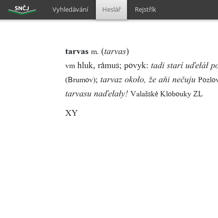
Vyhledávání
Heslář
Rejstřík
tarvas
(
)
m.
tarvas
hluk, rámus; povyk:
vm
tadi starí uďełáł p
;
(Brumov)
Pozlo
tarvaz około, že aňi nečuju
Valašské Klobouky ZL
tarvasu naďełały!
XY