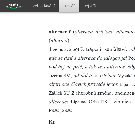
Vyhledávání
Heslář
Rejstřík
alterace
(
f.
alterace, artelace, alternac
(
)
alteraci
1
potíž, trápení, zoufalství:
zejm. svč
za
Pod
gde se dali s alterace do jalocoki
vod ňej na prič, a tak se s alterace vobj
;
Jizerou SM
Vysoká 
uďelal to z artelace
Lípa na
alternace človjek provede lecos
2
chorobná změna, onemocn
Zábřeh SU
– zimnice
Lípa nad Orlicí RK
alternace
PSJČ; SSJČ
Kn