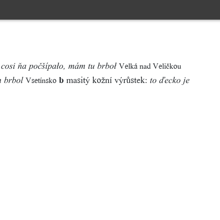
:
Velká nad Veličkou
cosi ňa počšípało, mám tu brboł
b
masitý kožní výrůstek:
Vsetínsko
m brbol
to ďecko je