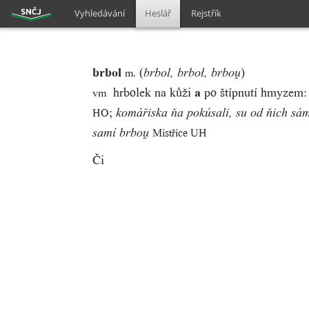
Vyhledávání
Heslář
Rejstřík
brbol
(
)
m.
brbol, brboł, brbo
hrbolek na kůži
a
po štípnutí hmyzem
vm
;
HO
komářiska ňa pokúsali, su od ňich sá
Mistřice UH
samí brbo
Či