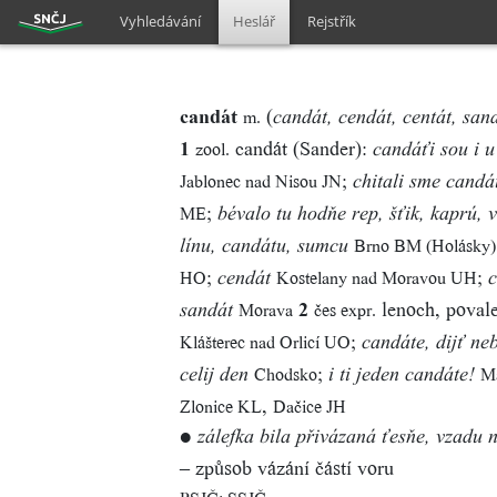
Vyhledávání
Heslář
Rejstřík
candát
(
m.
candát, cendát, centát, san
1
candát (Sander):
zool.
candáťi sou i 
;
Jablonec nad Nisou JN
chitali sme candá
;
ME
bévalo tu hodňe rep, šťik, kaprú, 
Brno BM (Holásky)
línu, candátu, sumcu
;
;
HO
Kostelany nad Moravou UH
cendát
c
2
lenoch, poval
Morava
čes expr.
sandát
;
Klášterec nad Orlicí UO
candáte, dijť ne
;
Chodsko
Ma
celij den
i ti jeden candáte!
,
Zlonice KL
Dačice JH
●
zálefka bila přivázaná ťesňe, vzadu 
– způsob vázání částí voru