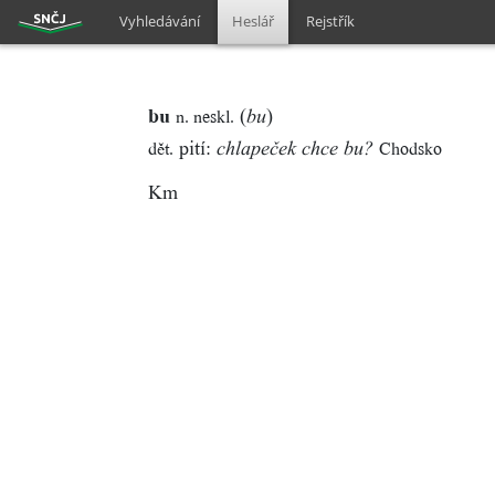
Vyhledávání
Heslář
Rejstřík
bu
(
)
n. neskl.
bu
pití:
dět.
Chodsko
chlapeček chce bu?
Km