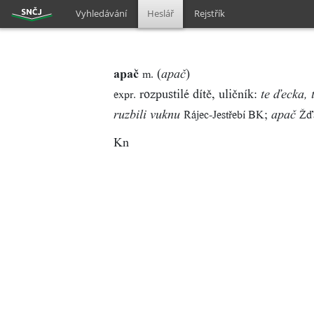
Vyhledávání
Heslář
Rejstřík
apač
(
)
m.
apač
rozpustilé dítě, uličník:
expr.
te ďecka, 
;
Rájec-Jestřebí BK
Žď
ruzbili vuknu
apač
Kn