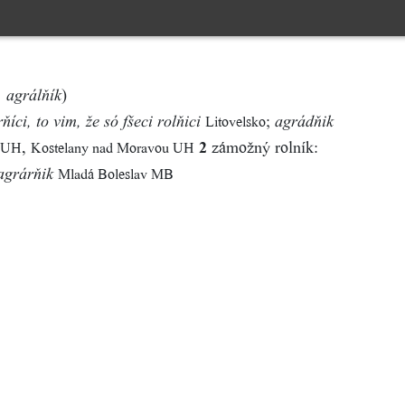
)
, agrálňík
;
Litovelsko
ňíci, to vim, že só fšeci rolňici
agrádňik
,
2
zámožný rolník:
e UH
Kostelany nad Moravou UH
Mladá Boleslav MB
agrárňik