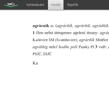
Vyhledávání
Heslář
Rejstřík
agrárník
(
m.
agrárňík, agrárňik, agrádňik
1
člen nebo stoupenec agrární strany:
agrár
;
Karlovice SM (Svatoňovice)
Mistřic
agrárňík
3
vuřt:
Paseky PI
agrálňíg mňel hodňe polí
PSJČ; SSJČ
Kn