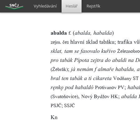
Vyhledávání
Heslář
Rejstřík
abalda
(
)
f.
abalda, habalda
hlavní sklad tabáku; trafika v
zejm. čes
Železnobro
sklat, tam se fasovalo kuřivo
pro tabák Pípota zejtra do abaldi na D
;
(Žebrák)
já nemám f almaře habaldu, ab
Vodňany ST (
bral ten tabák a ti cikareta
;
Protivanov PV
rnk pod habaldó
haba
,
;
(Svatoňovice)
Nový Bydžov HK
abalda
PSJČ; SSJČ
Kn