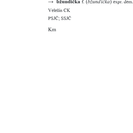
→
bžundička
(
)
f.
expr. dem.
bžunďička
Velešín CK
PSJČ; SSJČ
Km