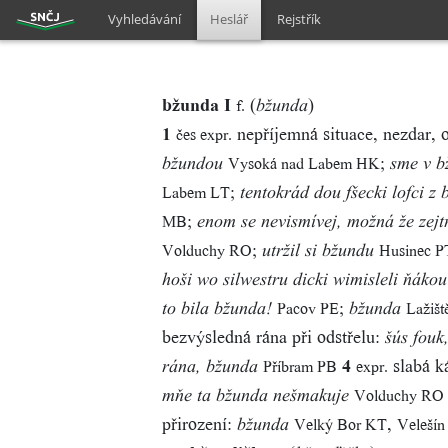
Vyhledávání
Heslář
Rejstřík
bžunda I
(
)
f.
bžunda
1
nepříjemná situace, nezdar, 
čes expr.
;
Vysoká nad Labem HK
bžundou
sme v b
;
Labem LT
tentokrád dou fšecki lofci z
;
MB
enom se nevismívej, možná že zejt
;
Volduchy RO
Husinec P
utržil si bžundu
hoši wo silwestru dicki wimisleli ňáko
;
Pacov PE
Lažišt
to bila bžunda!
bžunda
bezvýsledná rána při odstřelu:
šús fouk,
4
slabá ká
Příbram PB
expr.
rána, bžunda
Volduchy RO
mňe ta bžunda nešmakuje
přirození:
,
Velký Bor KT
Veleší
bžunda