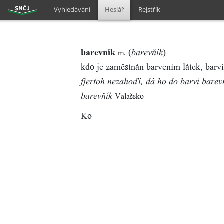
Vyhledávání
Heslář
Rejstřík
barevník
(
)
m.
barevňík
kdo je zaměstnán barvením látek, barv
fjertoh nezahoďí, dá ho do barvi barev
Valašsko
barevňík
Ko