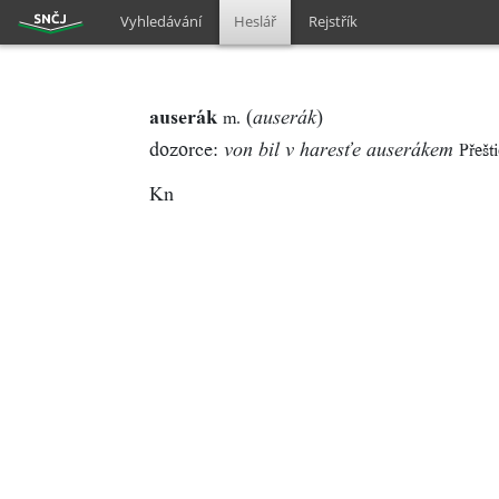
Vyhledávání
Heslář
Rejstřík
auserák
(
)
m.
auserák
dozorce:
Přešt
von bil v haresťe auserákem
Kn