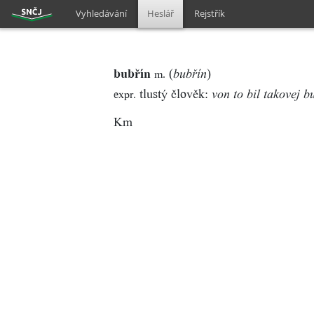
Vyhledávání
Heslář
Rejstřík
bubřín
(
)
m.
bubřín
tlustý člověk:
expr.
von to bil takovej b
Km