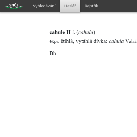
Vyhledávání
Heslář
Rejstřík
cahule II
(
)
f.
cahula
štíhlá, vytáhlá dívka:
expr.
Valaš
cahula
Bh