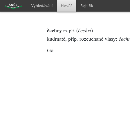
Vyhledávání
Heslář
Rejstřík
čechry
(
)
m. plt.
čechri
kudrnaté, příp. rozcuchané vlasy:
čechr
Go