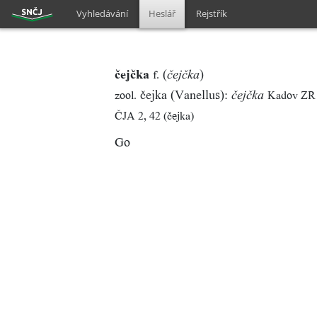
Vyhledávání
Heslář
Rejstřík
čejčka
(
)
f.
čejčka
čejka (Vanellus):
zool.
Kadov ZR
čejčka
ČJA 2, 42 (čejka)
Go