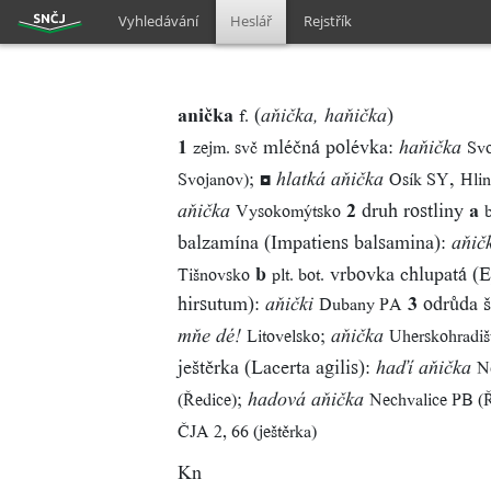
Vyhledávání
Heslář
Rejstřík
anička
(
)
f.
aňička, haňička
1
mléčná polévka:
zejm. svč
Svo
haňička
;
◘
,
Svojanov)
Osík SY
Hli
hlatká aňička
2
druh rostliny
a
Vysokomýtsko
b
aňička
balzamína (Impatiens balsamina):
aňič
b
vrbovka chlupatá (
Tišnovsko
plt. bot.
hirsutum):
3
odrůda š
Dubany PA
aňički
;
Litovelsko
Uherskohradiš
mňe dé!
aňička
ještěrka (Lacerta agilis):
N
haďí aňička
;
(Ředice)
Nechvalice PB (
hadová aňička
ČJA 2, 66 (ještěrka)
Kn