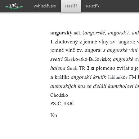
Vyhledávání
Heslář
Rejstřík
angorský
(
adj.
angorské, angorsk’i, ank
1
zhotovený z jemné vlny zv. angora; v
jemné vlně zv. angora:
s angorské vlni 
;
Slavkovsko-Bučovisko
svetri
angorské s
2
◘ plemeno zvířat s j
Smrk TR
halena
a
králík:
Jablunkov FM
angorsk’i krulik
ankorskijch kos se ďeláli kamrholoví hň
Chodsko
PSJČ; SSJČ
Kn