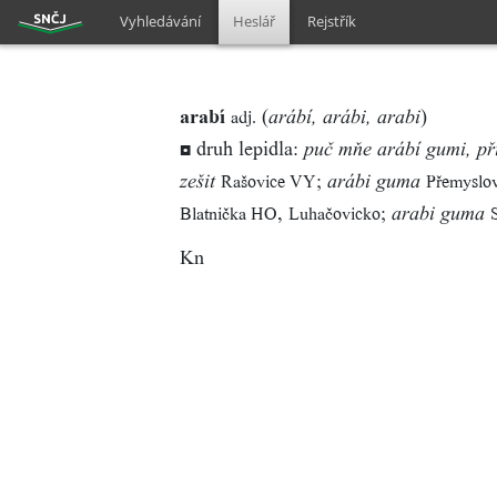
Vyhledávání
Heslář
Rejstřík
arabí
(
)
adj.
arábí, arábi, arabi
◘ druh lepidla:
puč mňe arábí gumi, při
;
Rašovice VY
Přemyslo
zešit
arábi guma
,
;
Blatnička HO
Luhačovicko
arabi guma
Kn