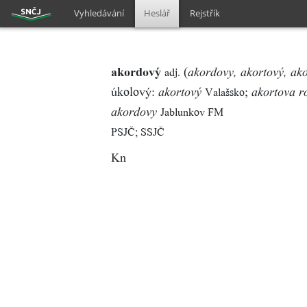
Vyhledávání
Heslář
Rejstřík
akordový
(
adj.
akordovy, akortový, ak
úkolový:
;
Valašsko
akortový
akortova r
Jablunkov FM
akordovy
PSJČ; SSJČ
Kn