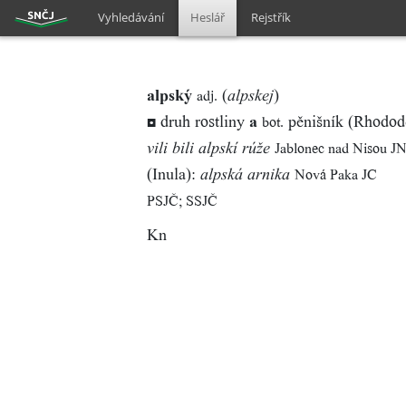
Vyhledávání
Heslář
Rejstřík
alpský
(
)
adj.
alpskej
◘ druh rostliny
a
pěnišník (Rhodod
bot.
Jablonec nad Nisou J
vili bili alpskí rúže
(Inula):
Nová Paka JC
alpská arnika
PSJČ; SSJČ
Kn