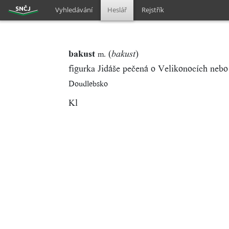
Vyhledávání
Heslář
Rejstřík
bakust
(
)
m.
bakust
figurka Jidáše pečená o Velikonocích neb
Doudlebsko
Kl