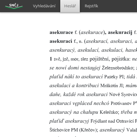
Vyhledávání
Heslář
Rejstřík
asekurace
(
)
, asekuracij
f.
f.
asekurace
asekurací
(
f., n.
asekurací, asekuraci, 
asenkuracý, asekulací, asekulaci, hase
1
pojištění, pojistka:
svč, jzč, mor, slez
ne
;
Železnobrodsko
se nowí domi nestajej
;
Paseky PI
plaťid nákí to asekurací
tidá
;
Mrákotín JI
asekulaci a kontribuci
máme
Nové Syrovic
daňe, každé rok asekuraci
Protivanov 
asekuraci vpláced nechcó
;
Kelečsko
asekuracý na chałupu
třeba 
Frýdlant nad Ostravicí
plaťiď asekuracyj
;
Štichovice PM (Křečov)
Vala
asenkuracý