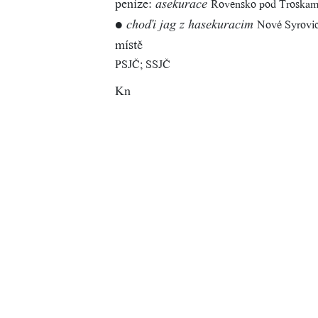
peníze:
Rovensko pod Troska
asekurace
●
Nové Syrovi
choďi jag z hasekuracim
místě
PSJČ; SSJČ
Kn