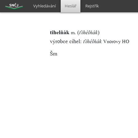
Vyhledávání
Heslář
Rejstřík
tihelňák
(
)
m.
ťihélňák
výrobce cihel:
Vnorovy HO
ťihélňák
Šm