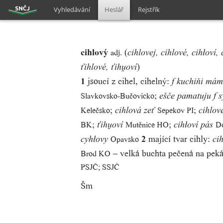
Vyhledávání
Heslář
Rejstřík
cihlový
(
adj.
cihlovej, cihlové, cihłoví, 
)
ťihlové, ťihoví
1
jsoucí z cihel, cihelný:
f kuchiňi mám
;
Slavkovsko-Bučovicko
ešče pamatuju f s
;
;
Kelečsko
Sepekov PI
cihlová zeť
cihlov
;
;
BK
Mutěnice HO
D
ťihoví
cihłoví pás
2
mající tvar cihly:
Opavsko
cyhłovy
ci
– velká buchta pečená na peká
Brod KO
PSJČ; SSJČ
Šm