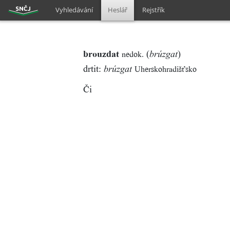
Vyhledávání
Heslář
Rejstřík
brouzdat
(
)
nedok.
brúzgat
drtit:
Uherskohradišťsko
brúzgat
Či