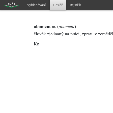
Vyhledávání
Heslář
Rejstřík
aboment
(
)
m.
aboment
člověk zjednaný na práci, zprav. v zeměděl
Kn