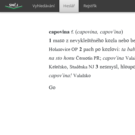
Vyhledávání
Heslář
Rejstřík
capovina
(
)
f.
capovina, capov’ina
1
maso z nevykleštěného kozla nebo b
2
pach po kozlovi:
Holasovice OP
ta ba
;
Černotín PR
Vala
na sto honu
capov’ina
,
3
nesmysl, hloupo
Kelečsko
Studénka NJ
Valašsko
capov’ina!
Go