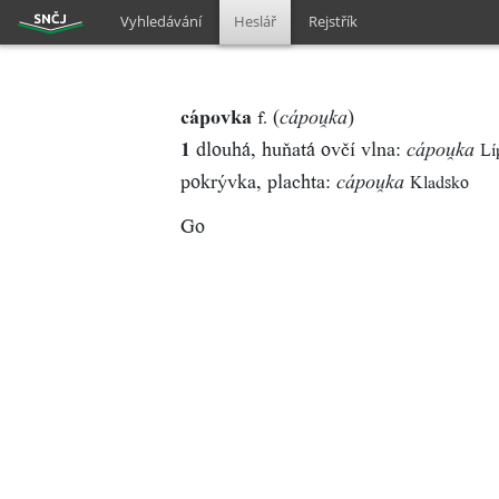
Vyhledávání
Heslář
Rejstřík
cápovka
(
)
f.
cápou̯ka
1
dlouhá, huňatá ovčí vlna:
Lí
cápou̯ka
pokrývka, plachta:
Kladsko
cápou̯ka
Go