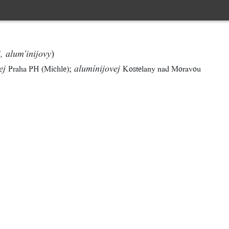
)
, alum’inijovy
;
Praha PH (Michle)
Kostelany nad Moravou
ej
alumínijovej