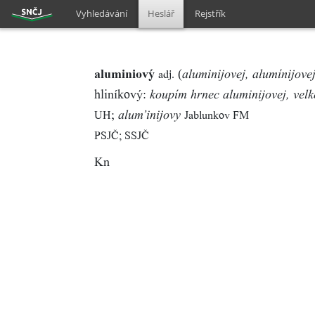
Vyhledávání
Heslář
Rejstřík
aluminiový
(
adj.
aluminijovej, alumínijovej
hliníkový:
koupím hrnec aluminijovej, velk
;
UH
Jablunkov FM
alum’inijovy
PSJČ; SSJČ
Kn