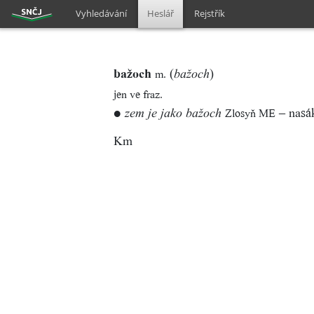
Vyhledávání
Heslář
Rejstřík
bažoch
(
)
m.
bažoch
jen ve fraz.
●
– nasá
Zlosyň ME
zem je jako bažoch
Km