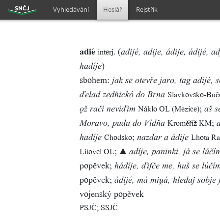
Vyhledávání
Heslář
Rejstřík
adié
(
interj.
adijé, adije, ádije, ádijé, ad
)
hadíje
sbohem:
jak se otevře jaro, tag adijé, 
Slavkovsko-Buč
ďelad zedňickó do Brna
;
Náklo OL (Mezice)
ž rači neviďim
aš s
;
Kroměříž KM
Moravo, pudu do Vídňa
;
Chodsko
Lhota Ra
hadíje
nazdar a ádije
;
Litovel OL
▲ adíje, paninki, já se lúčí
popěvek;
hádíje, ďifče me, huš se lúčí
popěvek;
ádijé, má miá, hledaj sobje 
vojenský popěvek
PSJČ; SSJČ