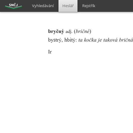
Vyhledávání
Heslář
Rejstřík
bryčný
(
)
adj.
bričné
bystrý, hbitý:
ta kočka je taková bričná
Ir