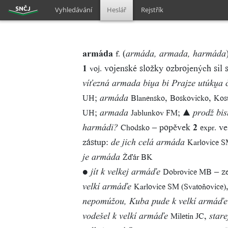
Vyhledávání
Heslář
Rejstřík
armáda
(
f.
armáda, armada, harmáda
1
vojenské složky ozbrojených sil s
voj.
víťezná armada bia bi Prajze utúka
;
,
,
UH
Blanensko
Boskovicko
Kos
armáda
;
;
UH
Jablunkov FM
armada
▲ prodž bism
– popěvek
2
ve
Chodsko
expr.
harmádi?
zástup:
Karlovice S
de jich celá armáda
Žďár BK
je armáda
●
– z
Dobrovice MB
jít k velkej armáďe
Karlovice SM (Svatoňovice)
velkí armáďe
nepomúžou, Kuba pude k velkí armáďe
,
Miletín JC
vodešel k velkí armáďe
stare