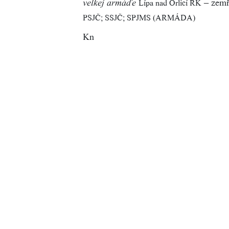
– zemř
Lípa nad Orlicí RK
velkej armáďe
PSJČ; SSJČ; SPJMS (ARMÁDA)
Kn