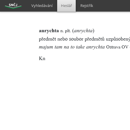
Vyhledávání
Heslář
Rejstřík
anrychta
(
)
n. plt.
anrychta
předmět nebo soubor předmětů uzpůsobený 
Ostrava OV 
majum tam na to take anrychta
Kn