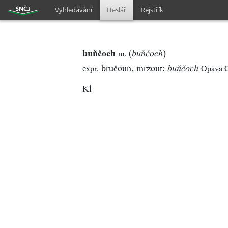
Vyhledávání
Heslář
Rejstřík
buňčoch
(
)
m.
buňčoch
bručoun, mrzout:
expr.
Opava O
buňčoch
Kl