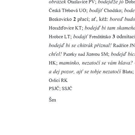
;
Otaslavice PV
Dobr
obrázek
bodejďže jó
;
;
Česká Třebová UO
Chodsko
bodijť
bode
2
přací; ať, kéž:
Boskovicko
boreď budo
;
Horažďovice KT
bodejď bi tam skameňe
;
3
odmítací;
Hrobce LT
Frenštátsko
bodajť
Radčice JN
bodejď bi se chitrák přiznal!
;
Paseky nad Jizerou SM
chťel!
bodejď bic
;
HK
maminko, nezatočí se vám hlava? –
Blata
a dej pozor, ajť se tobje nezatočí
Orlicí RK
PSJČ; SSJČ
Šm