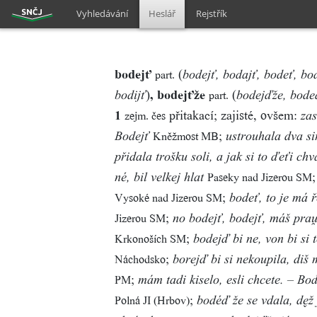
Vyhledávání
Heslář
Rejstřík
bodejť
(
part.
bodejť, bodajť, bodeť, bod
)
, bodejťže
(
part.
bodijť
bodejďže, bode
1
přitakací; zajisté, ovšem:
zejm. čes
zas
;
Kněžmost MB
Bodejť
ustrouhala dva si
přidala trošku soli, a jak si to ďeťi chv
Paseky nad Jizerou SM
né, bil velkej hlat
;
Vysoké nad Jizerou SM
bodeť, to je má 
;
Jizerou SM
no bodejť, bodejť, máš pra
;
Krkonoších SM
bodejď bi ne, von bi si
;
Náchodsko
borejď bi si nekoupila, diš 
;
PM
mám tadi kiselo, esli chcete. – Bo
;
Polná JI (Hrbov)
bodéď že se vdala, dž 