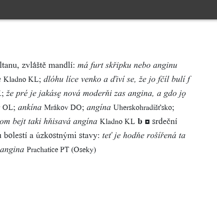
ltanu, zvláště mandlí:
má furt skřipku nebo anginu
;
Kladno KL
u
dlóhu líce venko a ďiví se, že jo fčíl bulí f
;
K
že pré je jakás nová moderňi zas angina, a gdo j
;
;
;
v OL
Mrákov DO
Uherskohradišťsko
ankína
angína
b
◘ srdeční
Kladno KL
om bejt taki hňisavá angína
 bolestí a úzkostnými stavy:
teť je hodňe rošířená ta
Prachatice PT (Oseky)
angina