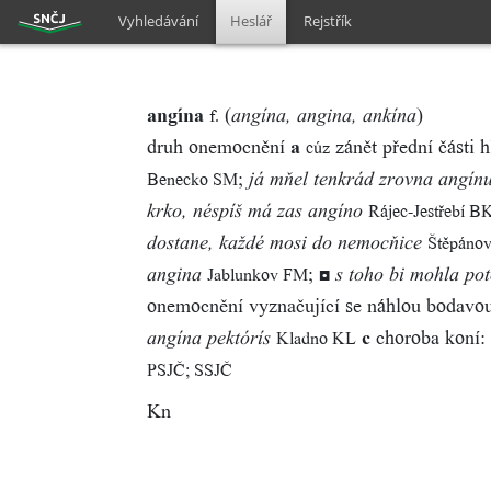
Vyhledávání
Heslář
Rejstřík
angína
(
)
f.
angína, angina, ankína
druh onemocnění
a
zánět přední části h
cúz
;
Benecko SM
já mňel tenkrád zrovna angín
Rájec-Jestřebí B
krko, néspíš má zas angíno
Štěpáno
dostane, každé mosi do nemocňice
;
◘
Jablunkov FM
angina
s toho bi mohla pot
onemocnění vyznačující se náhlou bodavou
c
choroba koní:
Kladno KL
angína pektórís
PSJČ; SSJČ
Kn